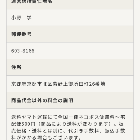
運営統括責任者名
カテゴリー
小野 学
ポーチ
郵便番号
603-8166
ステーショナリー
住所
コスメグッズ
京都府京都市北区紫野上御所田町26番地
商品代金以外の料金の説明
財布・カードケース
送料ヤマト運輸にて全国一律ネコポス便無料～宅
配便500円（商品により送料が変わります）。販
身のまわり品
売価格・送料とは別に、代引き手数料、振込手数
料がかかる場合もございます。