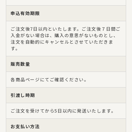
バッグ
申込有効期限
ご注文後7日以内といたします。ご注文後７日間ご
入金がない場合は、購入の意思がないものとし、
マスク関係
注文を自動的にキャンセルとさせていただきま
す。
その他
販売数量
各商品ページにてご確認ください。
ギフトセット
引渡し時期
ご注文を受けてから5日以内に発送いたします。
SAIEIISHOBOについて
西栄について
お支払い方法