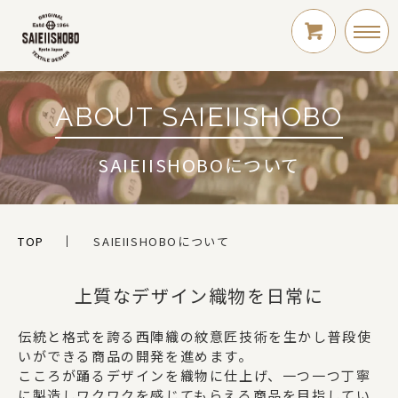
ABOUT SAIEIISHOBO
LOGIN
SAIEIISHOBOについて
新規会員登録
TOP
SAIEIISHOBOについて
上質なデザイン織物を日常に
伝統と格式を誇る西陣織の紋意匠技術を生かし普段使
シリーズ
いができる商品の開発を進めます。
こころが踊るデザインを織物に仕上げ、一つ一つ丁寧
に製造しワクワクを感じてもらえる商品を目指してい