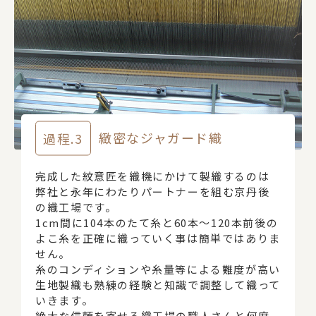
過程.3
緻密なジャガード織
完成した紋意匠を織機にかけて製織するのは
弊社と永年にわたりパートナーを組む京丹後
の織工場です。
1cm間に104本のたて糸と60本～120本前後の
よこ糸を正確に織っていく事は簡単ではありま
せん。
糸のコンディションや糸量等による難度が高い
生地製織も熟練の経験と知識で調整して織って
いきます。
絶大な信頼を寄せる織工場の職人さんと何度