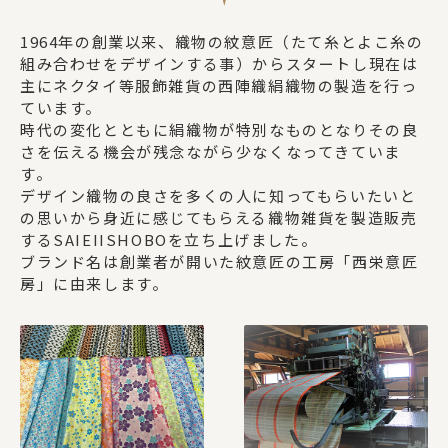
1964年の創業以来、織物の紋意匠（たて糸とよこ糸の
バッグ
組み合わせをデザインする事）からスタートし現在は
主にネクタイ等服飾雑貨の西陣織絹織物の製造を行っ
ています。
マスク関係
時代の変化とともに絹織物が特別なものとなりその良
さを伝える機会が残念ながら少なくなってきていま
す。
デザイン織物の良さを多くの人に知ってもらいたいと
その他
の思いから身近に感じてもらえる織物雑貨を製造販売
するSAIEIISHOBOを立ち上げました。
ブランド名は創業者が開いた紋意匠の工房「西栄意匠
房」に由来します。
ギフトセット
SAIEIISHOBOについて
西栄について