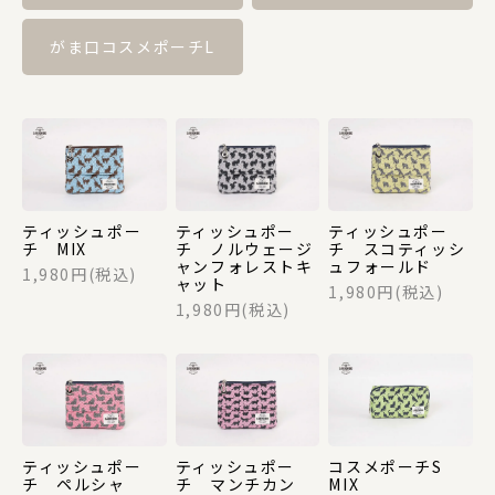
カテゴリー
がま口コスメポーチL
ポーチ
ステーショナリー
ティッシュポー
ティッシュポー
ティッシュポー
チ MIX
チ ノルウェージ
チ スコティッシ
ャンフォレストキ
ュフォールド
1,980円(税込)
コスメグッズ
ャット
1,980円(税込)
1,980円(税込)
財布・カードケース
身のまわり品
ティッシュポー
ティッシュポー
コスメポーチS
チ ペルシャ
チ マンチカン
MIX