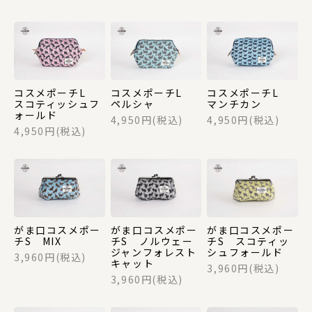
商品一覧
法人の方でお取引をご検討の方へ
オリジナルグッズ・記念品を作りたい方へ
コスメポーチL
コスメポーチL
コスメポーチL
スコティッシュフ
ペルシャ
マンチカン
採用情報
ォールド
4,950円(税込)
4,950円(税込)
4,950円(税込)
ご利用ガイド
お問い合わせ
がま口コスメポー
がま口コスメポー
がま口コスメポー
チS MIX
チS ノルウェー
チS スコティッ
ジャンフォレスト
シュフォールド
3,960円(税込)
キャット
3,960円(税込)
3,960円(税込)