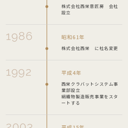
株式会社西栄意匠房 会社
設立
バッグ
1986
マスク関係
昭和61年
株式会社西栄 に社名変更
その他
1992
平成4年
ギフトセット
西栄クラバットシステム事
業部設立
絹織物製造販売事業をスタ
ートする
SAIEIISHOBOについて
西栄について
2003
平成15年