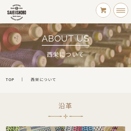
ABOUT US
LOGIN
西栄について
新規会員登録
TOP
西栄について
沿革
シリーズ