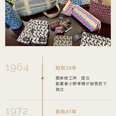
カテゴリー
ポーチ
ステーショナリー
1964
コスメグッズ
昭和39年
西栄紋工所 設立
創業者小野孝博が紋意匠で
財布・カードケース
独立
身のまわり品
1972
昭和47年